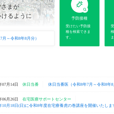
皆さまが
皆さまが
いけるように
いけるように
予防接種
受けたい予防接
種を検索できま
す。
7月～令和8年8月分）
6年07月14日
休日当番
休日当番医（令和8年7月～令和8年
6年06月26日
在宅医療サポートセンター
26年10月18日(日)に令和8年度在宅療養虎の巻講座を開催いたしま