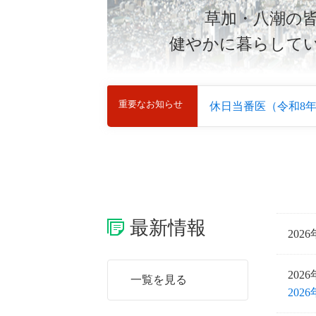
草加・八潮の
草加・八潮の
健やかに暮らして
健やかに暮らして
重要なお知らせ
休日当番医（令和8年
最新情報
202
202
一覧を見る
20